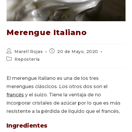
Merengue Italiano
Autor
Publicación
Marell Rojas
20 de Mayo, 2020
de
de
Categoría
Repostería
la
la
de
entrada:
entrada:
la
entrada:
El merengue italiano es una de los tres
merengues cláscicos. Los otros dos son el
francés
y el suizo. Tiene la ventaja de no
incorporar cristales de azúcar por lo que es más
resistente a la pérdida de líquido que el francés,
Ingredientes