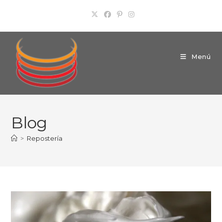
Ir
al
contenido
Menú
Blog
>
Repostería