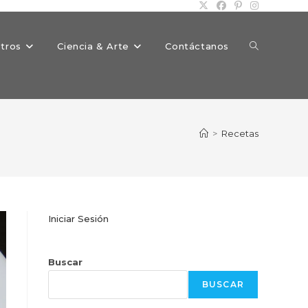
Alternar
tros
Ciencia & Arte
Contáctanos
búsqueda
>
Recetas
de
Iniciar Sesión
la
Buscar
BUSCAR