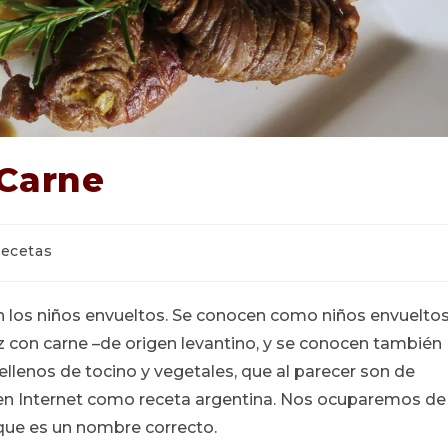
 Carne
goría
ecetas
da:
n los niños envueltos. Se conocen como niños envuelto
roz con carne –de origen levantino, y se conocen también
ellenos de tocino y vegetales, que al parecer son de
a en Internet como receta argentina. Nos ocuparemos de
s que es un nombre correcto.