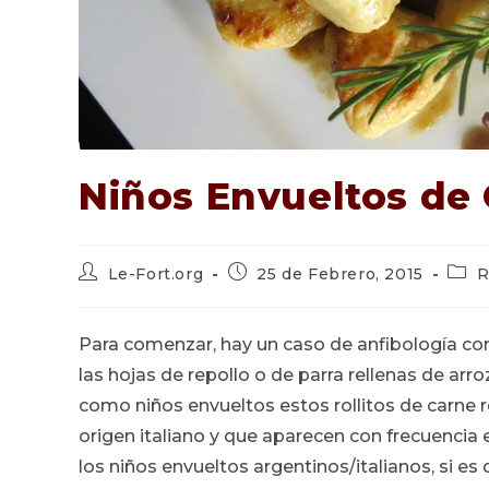
Niños Envueltos de
Autor
Publicación
Cate
Le-Fort.org
25 de Febrero, 2015
R
de
de
de
la
la
la
entrada:
entrada:
entra
Para comenzar, hay un caso de anfibología co
las hojas de repollo o de parra rellenas de ar
como niños envueltos estos rollitos de carne r
origen italiano y que aparecen con frecuenci
los niños envueltos argentinos/italianos, si e