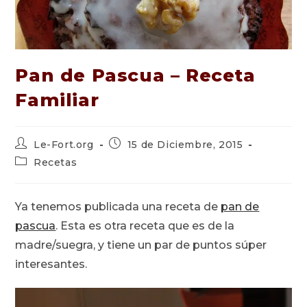
Pan de Pascua – Receta
Familiar
Autor
Publicación
Le-Fort.org
15 de Diciembre, 2015
de
de
Categoría
Recetas
la
la
de
entrada:
entrada:
la
entrada:
Ya tenemos publicada una receta de
pan de
pascua
. Esta es otra receta que es de la
madre/suegra, y tiene un par de puntos súper
interesantes.