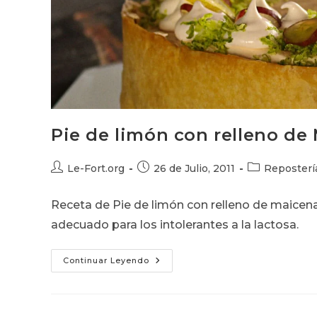
Pie de limón con relleno de
Autor
Publicación
Categoría
Le-Fort.org
26 de Julio, 2011
Reposterí
de
de
de
la
la
la
Receta de Pie de limón con relleno de maicen
entrada:
entrada:
entrada:
adecuado para los intolerantes a la lactosa.
Pie
Continuar Leyendo
De
Limón
Con
Relleno
De