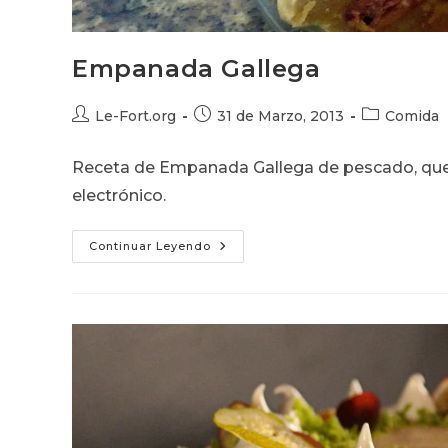
Empanada Gallega
Autor
Publicación
Categoría
Le-Fort.org
31 de Marzo, 2013
Comida
de
de
de
la
la
la
Receta de Empanada Gallega de pescado, que 
entrada:
entrada:
entrada:
electrónico.
Empanada
Continuar Leyendo
Gallega