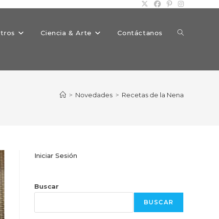
Alternar
tros
Ciencia & Arte
Contáctanos
búsqueda
>
Novedades
>
Recetas de la Nena
de
Iniciar Sesión
la
Buscar
BUSCAR