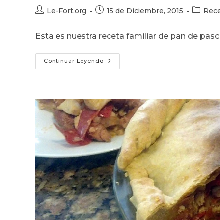
Autor
Publicación
Categor
Le-Fort.org
15 de Diciembre, 2015
Rece
de
de
de
la
la
la
Esta es nuestra receta familiar de pan de pasc
entrada:
entrada:
entrada:
Pan
Continuar Leyendo
De
Pascua
–
Receta
Familiar