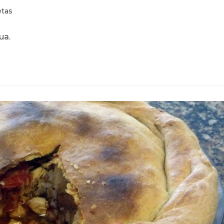
ía
tas
ua.