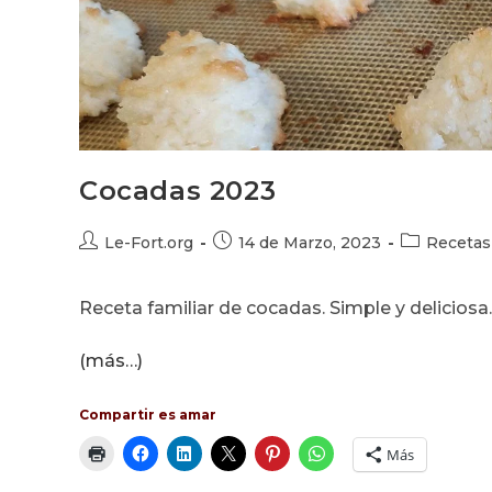
Cocadas 2023
Autor
Publicación
Categoría
Le-Fort.org
14 de Marzo, 2023
Recetas
de
de
de
la
la
la
Receta familiar de cocadas. Simple y deliciosa.
entrada:
entrada:
entrada:
(más…)
Compartir es amar
Más