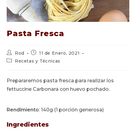
Pasta Fresca
Autor
Publicación
Rod
11 de Enero, 2021
de
de
Categoría
Recetas y Técnicas
la
la
de
entrada:
entrada:
la
entrada:
Prepararemos pasta fresca para realizar los
fettuccine Carbonara con huevo pochado.
Rendimiento
: 140g (1 porción generosa)
Ingredientes