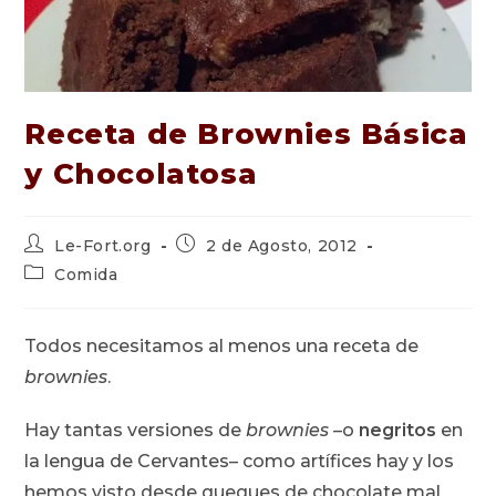
Receta de Brownies Básica
y Chocolatosa
Autor
Publicación
Le-Fort.org
2 de Agosto, 2012
de
de
Categoría
Comida
la
la
de
entrada:
entrada:
la
entrada:
Todos necesitamos al menos una receta de
brownies
.
Hay tantas versiones de
brownies
–o
negritos
en
la lengua de Cervantes– como artífices hay y los
hemos visto desde queques de chocolate mal