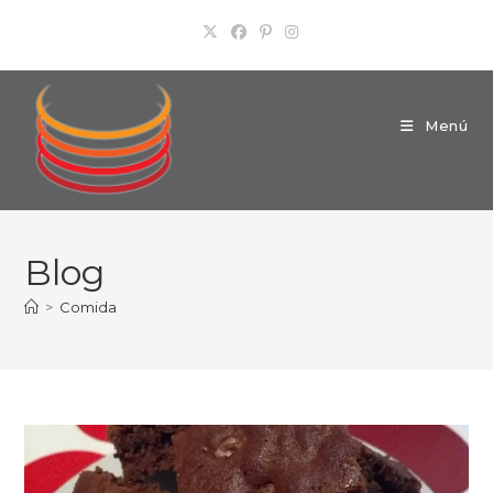
Ir
al
contenido
Menú
Blog
>
Comida