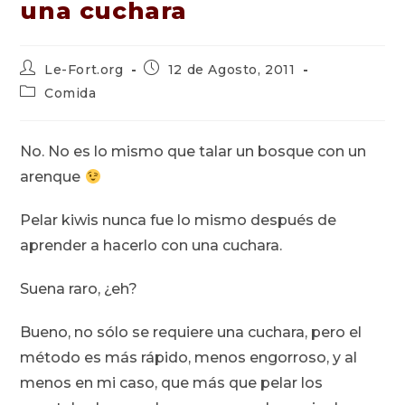
una cuchara
Autor
Publicación
Le-Fort.org
12 de Agosto, 2011
de
de
Categoría
Comida
la
la
de
entrada:
entrada:
la
entrada:
No. No es lo mismo que talar un bosque con un
arenque
Pelar kiwis nunca fue lo mismo después de
aprender a hacerlo con una cuchara.
Suena raro, ¿eh?
Bueno, no sólo se requiere una cuchara, pero el
método es más rápido, menos engorroso, y al
menos en mi caso, que más que pelar los