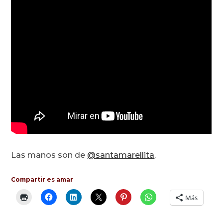
Las manos son de
@santamarellita
.
Compartir es amar
Más