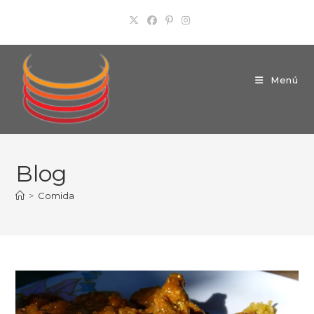
Ir
al
contenido
Menú
Blog
>
Comida