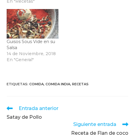
En "Recetas"
Guisos Sous Vide en su
Salsa
14 de Noviembre, 2018
En "General"
ETIQUETAS
:
COMIDA
,
COMIDA INDIA
,
RECETAS
Leer
Entrada anterior
más
Satay de Pollo
artículos
Siguiente entrada
Receta de Flan de coco