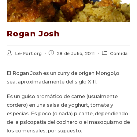
Rogan Josh
Autor
Publicación
Categoría
Le-Fort.org
28 de Julio, 2011
Comida
de
de
de
la
la
la
entrada:
entrada:
entrada:
El Rogan Josh es un curry de origen Mongol,o
sea, aproximadamente del siglo XIII.
Es un guiso aromático de carne (usualmente
cordero) en una salsa de yoghurt, tomate y
especias. Es poco (o nada) picante, dependiendo
de la psicopatía del cocinero o el masoquismo de
los comensales, por supuesto.