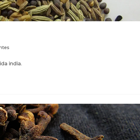
ntes
da india.