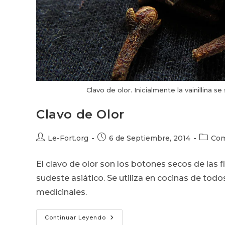
Clavo de olor. Inicialmente la vainillina s
Clavo de Olor
Autor
Publicación
Catego
Le-Fort.org
6 de Septiembre, 2014
Com
de
de
de
la
la
la
El clavo de olor son los botones secos de las flo
entrada:
entrada:
entrada
sudeste asiático. Se utiliza en cocinas de tod
medicinales.
Clavo
Continuar Leyendo
De