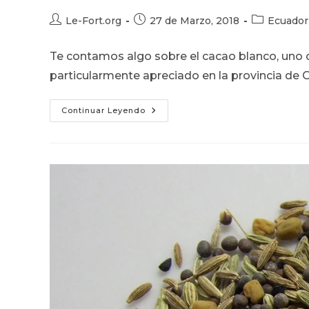
Autor
Publicación
Categoría
Le-Fort.org
27 de Marzo, 2018
Ecuador
de
de
de
la
la
la
Te contamos algo sobre el cacao blanco, uno 
entrada:
entrada:
entrada:
particularmente apreciado en la provincia de O
El
Continuar Leyendo
Cacao
Blanco
O
Patas
Muyo