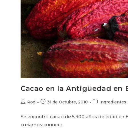
Cacao en la Antigüedad en 
Autor
Publicación
Categoría
Rod
31 de Octubre, 2018
Ingredientes
de
de
de
la
la
la
Se encontró cacao de 5.300 años de edad en 
entrada:
entrada:
entrada:
creíamos conocer.