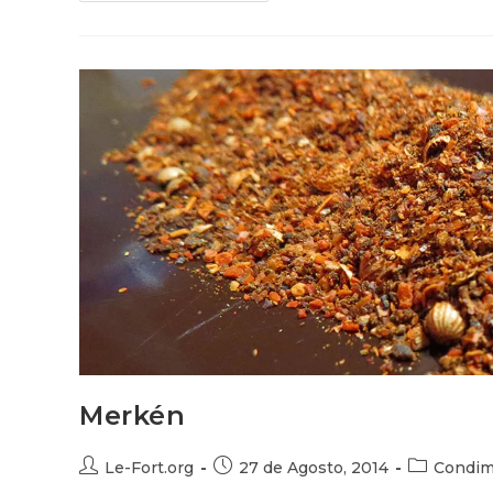
Olor
Merkén
Autor
Publicación
Categoría
Le-Fort.org
27 de Agosto, 2014
Condim
de
de
de