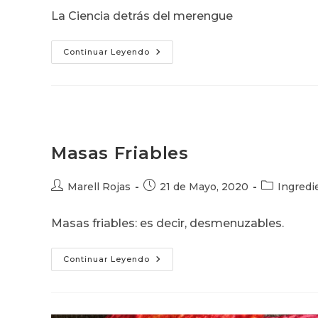
la
la
la
La Ciencia detrás del merengue
entrada:
entrada:
entrada:
La
Continuar Leyendo
Ciencia
Del
Merengue
Masas Friables
Autor
Publicación
Categoría
Marell Rojas
21 de Mayo, 2020
Ingredi
de
de
de
la
la
la
Masas friables: es decir, desmenuzables.
entrada:
entrada:
entrada:
Masas
Continuar Leyendo
Friables