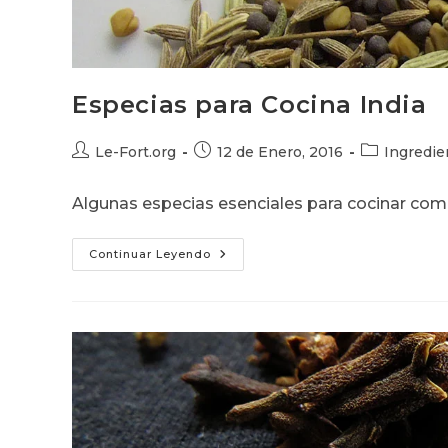
Especias para Cocina India
Autor
Publicación
Categoría
Le-Fort.org
12 de Enero, 2016
Ingredie
de
de
de
la
la
la
Algunas especias esenciales para cocinar comi
entrada:
entrada:
entrada:
Especias
Continuar Leyendo
Para
Cocina
India