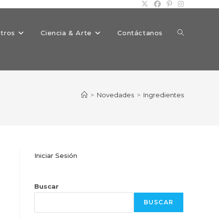
Alternar
tros
Ciencia & Arte
Contáctanos
búsqueda
>
Novedades
>
Ingredientes
de
Iniciar Sesión
la
Buscar
BUSCAR