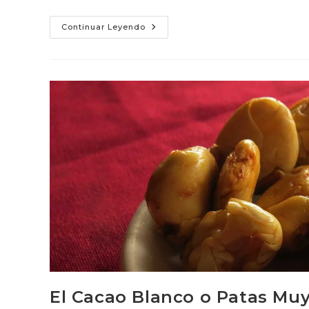
Cacao
Continuar Leyendo
En
La
Antigüedad
En
Ecuador
El Cacao Blanco o Patas Mu