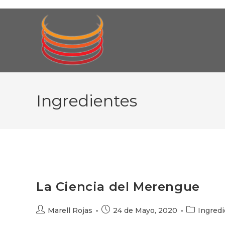
Ir
al
contenido
Ingredientes
La Ciencia del Merengue
Autor
Publicación
Categoría
Marell Rojas
24 de Mayo, 2020
Ingred
de
de
de