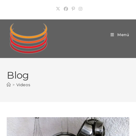
Ir
al
contenido
Menú
Blog
>
Videos