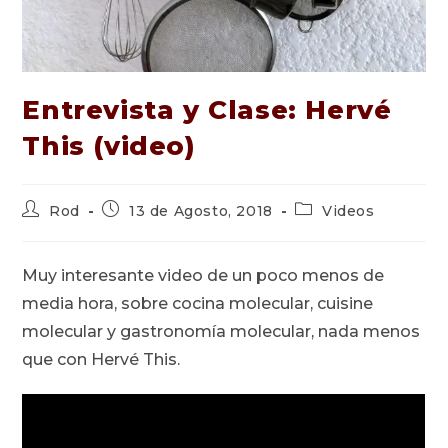
Entrevista y Clase: Hervé
This (video)
Autor
Publicación
Categoría
Rod
13 de Agosto, 2018
Videos
de
de
de
la
la
la
entrada:
entrada:
entrada:
Muy interesante video de un poco menos de
media hora, sobre cocina molecular, cuisine
molecular y gastronomía molecular, nada menos
que con Hervé This.