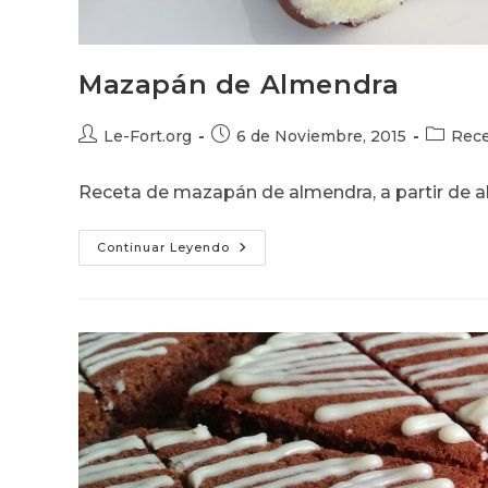
Mazapán de Almendra
Autor
Publicación
Categor
Le-Fort.org
6 de Noviembre, 2015
Rece
de
de
de
la
la
la
Receta de mazapán de almendra, a partir de al
entrada:
entrada:
entrada:
Mazapán
Continuar Leyendo
De
Almendra