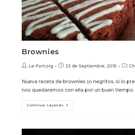
Brownies
Autor
Publicación
Categ
Le-Fort.org
23 de Septiembre, 2015
Ch
de
de
de
la
la
la
Nueva receta de brownies (o negritos, si lo pr
entrada:
entrada:
entrad
nos quedaremos con ella por un buen tiempo.
Brownies
Continuar Leyendo