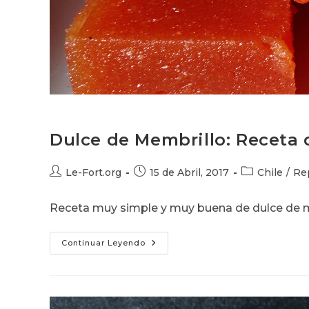
Dulce de Membrillo: Receta 
Autor
Publicación
Categoría
Le-Fort.org
15 de Abril, 2017
Chile
/
Re
de
de
de
la
la
la
Receta muy simple y muy buena de dulce de me
entrada:
entrada:
entrada:
Dulce
Continuar Leyendo
De
Membrillo:
Receta
De
La
Nina