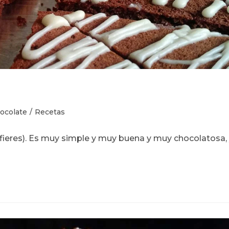
oría
ocolate
/
Recetas
efieres). Es muy simple y muy buena y muy chocolatosa,
a: