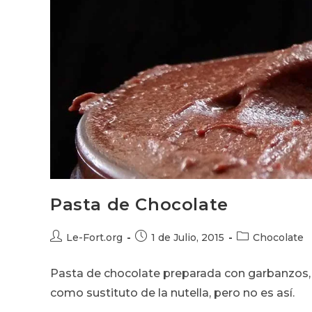
Pasta de Chocolate
Autor
Publicación
Categoría
Le-Fort.org
1 de Julio, 2015
Chocolate
de
de
de
la
la
la
Pasta de chocolate preparada con garbanzos
entrada:
entrada:
entrada:
como sustituto de la nutella, pero no es así.