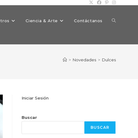
Alternar
tros
Ciencia & Arte
Contáctanos
búsqueda
>
Novedades
>
Dulces
de
Iniciar Sesión
la
Buscar
BUSCAR