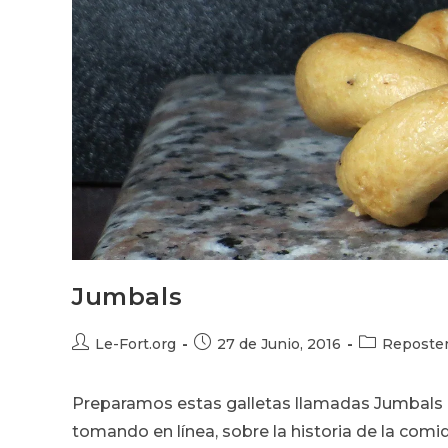
Jumbals
Autor
Publicación
Categoría
Le-Fort.org
27 de Junio, 2016
Reposter
de
de
de
la
la
la
Preparamos estas galletas llamadas Jumbals
entrada:
entrada:
entrada:
tomando en línea, sobre la historia de la comid