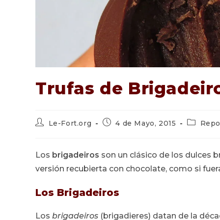
Trufas de Brigadeir
Autor
Publicación
Categorí
Le-Fort.org
4 de Mayo, 2015
Repo
de
de
de
la
la
la
entrada:
entrada:
entrada:
Los
brigadeiros
son un clásico de los dulces b
versión recubierta con chocolate, como si fue
Los Brigadeiros
Los
brigadeiros
(brigadieres) datan de la déca