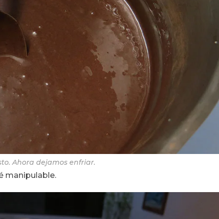
isto. Ahora dejamos enfriar.
té manipulable.