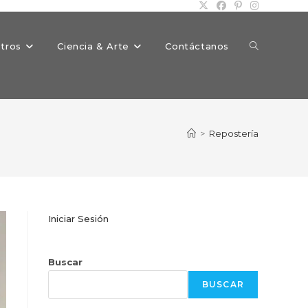
Alternar
tros
Ciencia & Arte
Contáctanos
búsqueda
>
Repostería
de
Iniciar Sesión
la
Buscar
BUSCAR