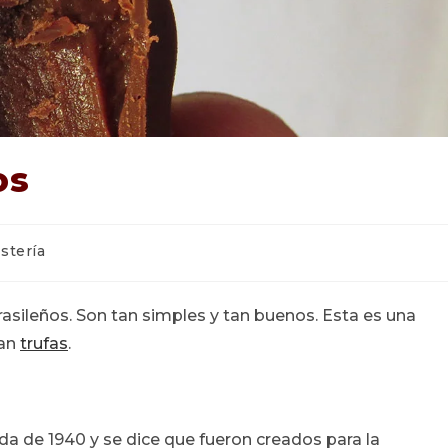
os
a
stería
rasileños. Son tan simples y tan buenos. Esta es una
ran
trufas
.
da de 1940 y se dice que fueron creados para la