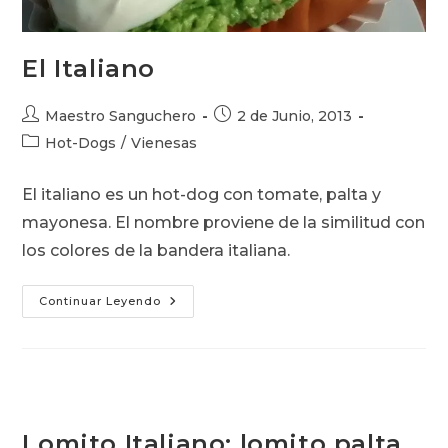
El Italiano
Autor
Publicación
Maestro Sanguchero
2 de Junio, 2013
de
de
Categoría
Hot-Dogs
/
Vienesas
la
la
de
entrada:
entrada:
la
El italiano es un hot-dog con tomate, palta y
entrada:
mayonesa. El nombre proviene de la similitud con
los colores de la bandera italiana.
El
Continuar Leyendo
Italiano
Lomito Italiano: lomito palta