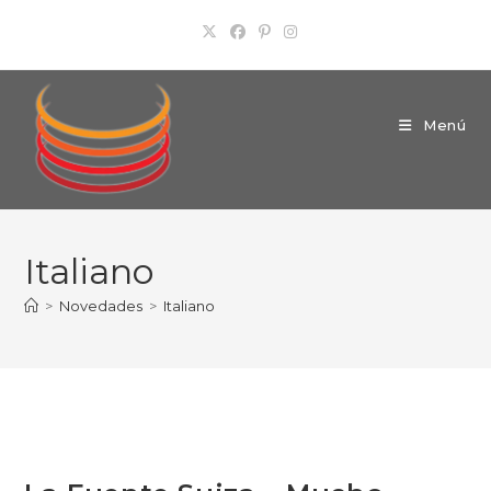
Ir
al
contenido
Menú
Italiano
>
Novedades
>
Italiano