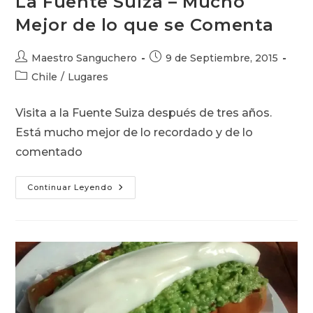
La Fuente Suiza – Mucho
Mejor de lo que se Comenta
Autor
Publicación
Maestro Sanguchero
9 de Septiembre, 2015
de
de
Categoría
Chile
/
Lugares
la
la
de
entrada:
entrada:
la
Visita a la Fuente Suiza después de tres años.
entrada:
Está mucho mejor de lo recordado y de lo
comentado
La
Continuar Leyendo
Fuente
Suiza
–
Mucho
Mejor
De
Lo
Que
Se
Comenta