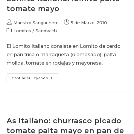
tomate mayo
Autor
Publicación
Maestro Sanguchero
5 de Marzo, 2010
de
de
Categoría
Lomitos
/
Sandwich
la
la
de
entrada:
entrada:
la
El Lomito Italiano consiste en Lomito de cerdo
entrada:
en pan frica o marraqueta (o amasado), palta
molida, tomate en rodajas y mayonesa.
Lomito
Continuar Leyendo
Italiano:
Lomito
Palta
Tomate
Mayo
As Italiano: churrasco picado
tomate palta mayo en pan de