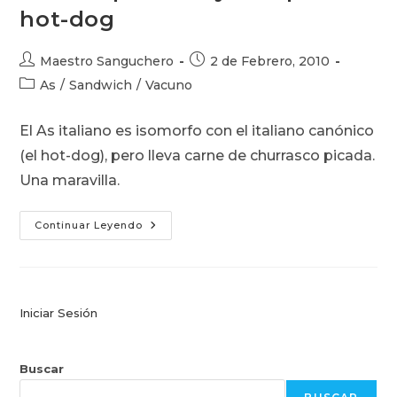
hot-dog
Autor
Publicación
Maestro Sanguchero
2 de Febrero, 2010
de
de
Categoría
As
/
Sandwich
/
Vacuno
la
la
de
entrada:
entrada:
la
El As italiano es isomorfo con el italiano canónico
entrada:
(el hot-dog), pero lleva carne de churrasco picada.
Una maravilla.
As
Continuar Leyendo
Italiano:
Churrasco
Picado
Tomate
Palta
Mayo
En
Iniciar Sesión
Pan
De
Hot-
Dog
Buscar