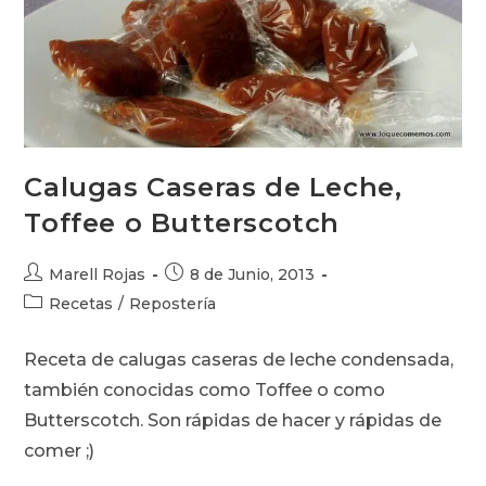
Calugas Caseras de Leche,
Toffee o Butterscotch
Autor
Publicación
Marell Rojas
8 de Junio, 2013
de
de
Categoría
Recetas
/
Repostería
la
la
de
entrada:
entrada:
la
Receta de calugas caseras de leche condensada,
entrada:
también conocidas como Toffee o como
Butterscotch. Son rápidas de hacer y rápidas de
comer ;)