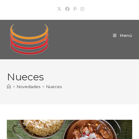
Ir
al
contenido
Menú
Nueces
>
Novedades
>
Nueces