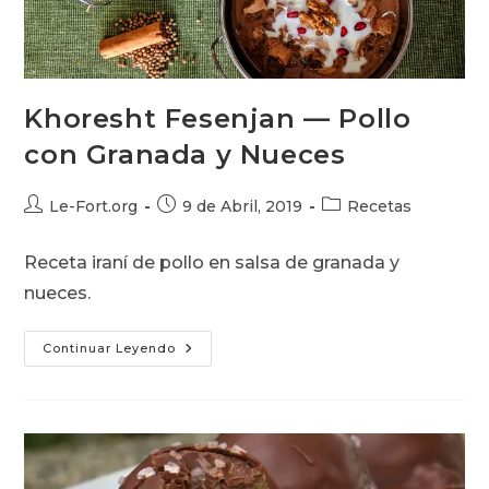
Khoresht Fesenjan — Pollo
con Granada y Nueces
Autor
Publicación
Categoría
Le-Fort.org
9 de Abril, 2019
Recetas
de
de
de
la
la
la
Receta iraní de pollo en salsa de granada y
entrada:
entrada:
entrada:
nueces.
Khoresht
Continuar Leyendo
Fesenjan
—
Pollo
Con
Granada
Y
Nueces