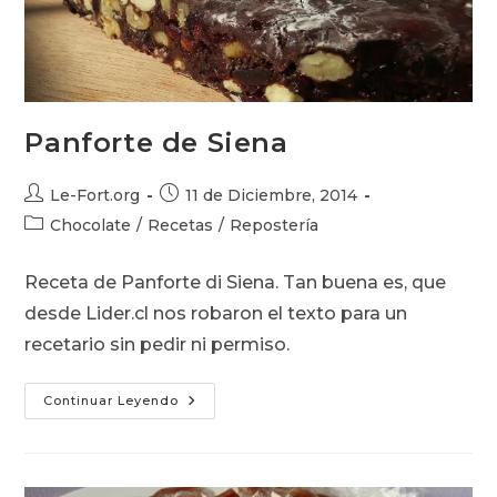
Panforte de Siena
Autor
Publicación
Le-Fort.org
11 de Diciembre, 2014
de
de
Categoría
Chocolate
/
Recetas
/
Repostería
la
la
de
entrada:
entrada:
la
Receta de Panforte di Siena. Tan buena es, que
entrada:
desde Lider.cl nos robaron el texto para un
recetario sin pedir ni permiso.
Panforte
Continuar Leyendo
De
Siena