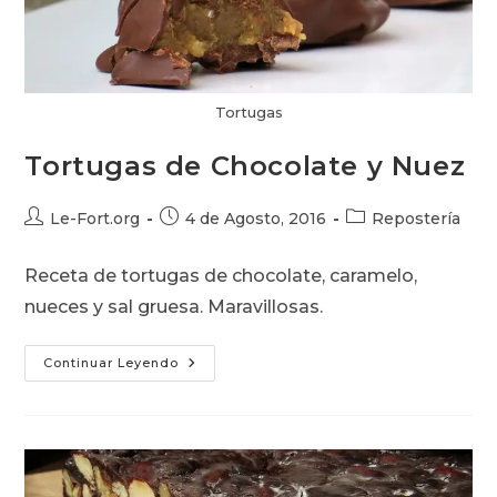
Tortugas
Tortugas de Chocolate y Nuez
Autor
Publicación
Categoría
Le-Fort.org
4 de Agosto, 2016
Repostería
de
de
de
la
la
la
Receta de tortugas de chocolate, caramelo,
entrada:
entrada:
entrada:
nueces y sal gruesa. Maravillosas.
Tortugas
Continuar Leyendo
De
Chocolate
Y
Nuez