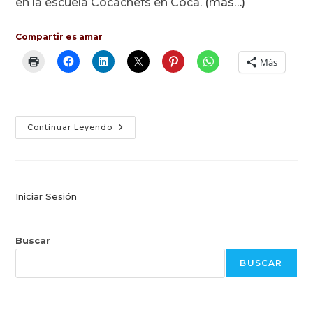
en la escuela Cocachefs en Coca.
(más…)
Compartir es amar
Más
Clase
Continuar Leyendo
De
Pizza
En
Coca
Iniciar Sesión
Buscar
BUSCAR