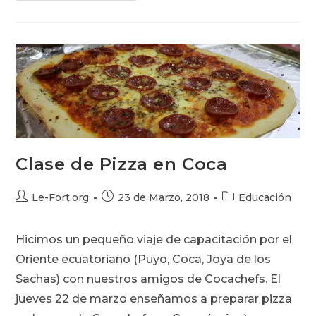
Coca
Clase de Pizza en Coca
Autor
Publicación
Categoría
Le-Fort.org
23 de Marzo, 2018
Educación
de
de
de
la
la
la
Hicimos un pequeño viaje de capacitación por el
entrada:
entrada:
entrada:
Oriente ecuatoriano (Puyo, Coca, Joya de los
Sachas) con nuestros amigos de Cocachefs. El
jueves 22 de marzo enseñamos a preparar pizza