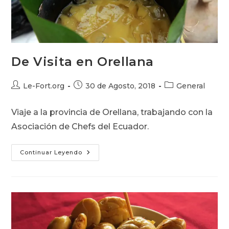
De Visita en Orellana
Autor
Publicación
Categoría
Le-Fort.org
30 de Agosto, 2018
General
de
de
de
la
la
la
Viaje a la provincia de Orellana, trabajando con la
entrada:
entrada:
entrada:
Asociación de Chefs del Ecuador.
De
Continuar Leyendo
Visita
En
Orellana