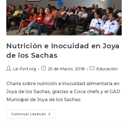
Nutrición e Inocuidad en Joya
de los Sachas
Autor
Publicación
Categoría
Le-Fort.org
25 de Marzo, 2018
Educación
de
de
de
la
la
la
Charla sobre nutrición e inocuidad alimentaria en
entrada:
entrada:
entrada:
Joya de los Sachas, gracias a Coca chefs y el GAD
Municipal de Joya de los Sachas.
Nutrición
Continuar Leyendo
E
Inocuidad
En