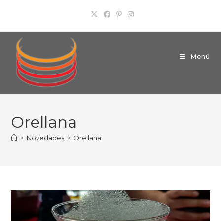
Ir
al
contenido
Menú
Orellana
>
Novedades
>
Orellana