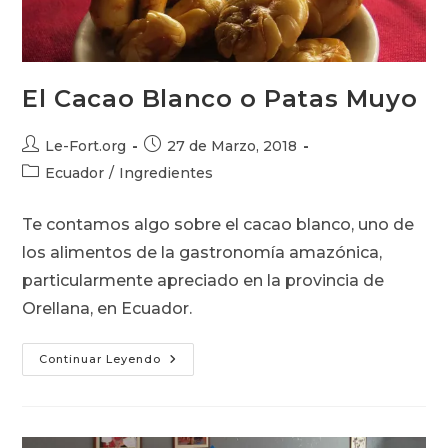
El Cacao Blanco o Patas Muyo
Autor
Publicación
Le-Fort.org
27 de Marzo, 2018
de
de
Categoría
Ecuador
/
Ingredientes
la
la
de
entrada:
entrada:
la
Te contamos algo sobre el cacao blanco, uno de
entrada:
los alimentos de la gastronomía amazónica,
particularmente apreciado en la provincia de
Orellana, en Ecuador.
El
Continuar Leyendo
Cacao
Blanco
O
Patas
Muyo