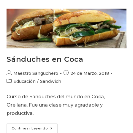
Joya
De
Los
Sachas
Sánduches en Coca
Autor
Publicación
Maestro Sanguchero
24 de Marzo, 2018
de
de
Categoría
Educación
/
Sandwich
la
la
de
entrada:
entrada:
la
Curso de Sánduches del mundo en Coca,
entrada:
Orellana. Fue una clase muy agradable y
productiva.
Sánduches
Continuar Leyendo
En