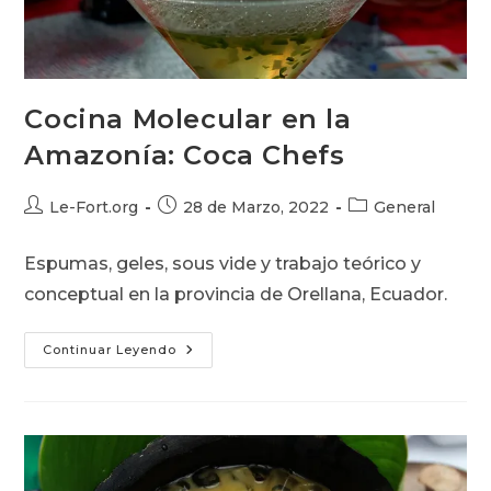
Cocina Molecular en la
Amazonía: Coca Chefs
Autor
Publicación
Categoría
Le-Fort.org
28 de Marzo, 2022
General
de
de
de
la
la
la
Espumas, geles, sous vide y trabajo teórico y
entrada:
entrada:
entrada:
conceptual en la provincia de Orellana, Ecuador.
Cocina
Continuar Leyendo
Molecular
En
La
Amazonía:
Coca
Chefs