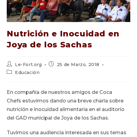
Nutrición e Inocuidad en
Joya de los Sachas
Autor
Publicación
Le-Fort.org
25 de Marzo, 2018
de
de
Categoría
Educación
la
la
de
entrada:
entrada:
la
entrada:
En compañía de nuestros amigos de Coca
Chefs estuvimos dando una breve charla sobre
nutrición e inocuidad alimentaria en el auditorio
del GAD municipal de Joya de los Sachas.
Tuvimos una audiencia interesada en sus temas