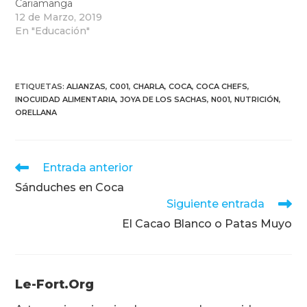
Cariamanga
12 de Marzo, 2019
En "Educación"
ETIQUETAS
:
ALIANZAS
,
C001
,
CHARLA
,
COCA
,
COCA CHEFS
,
INOCUIDAD ALIMENTARIA
,
JOYA DE LOS SACHAS
,
N001
,
NUTRICIÓN
,
ORELLANA
Leer
Entrada anterior
más
Sánduches en Coca
artículos
Siguiente entrada
El Cacao Blanco o Patas Muyo
Le-Fort.org