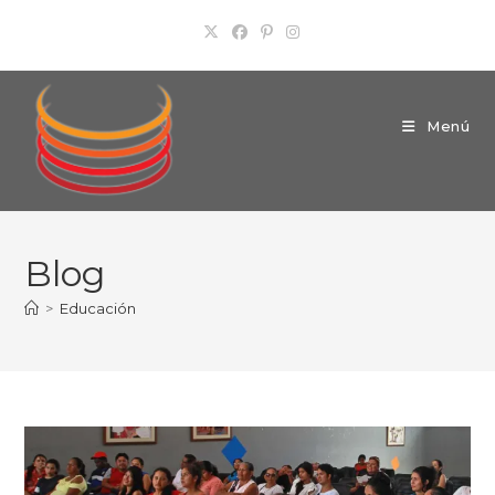
Ir
al
contenido
Menú
Blog
>
Educación