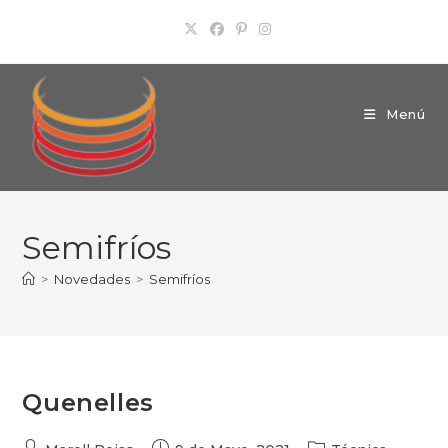
Ir
al
contenido
Menú
Semifríos
>
Novedades
>
Semifríos
Quenelles