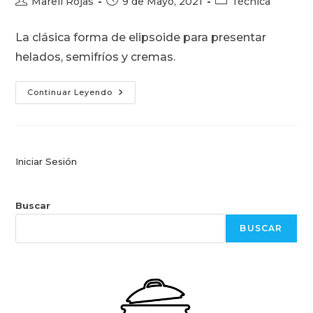
Autor
Publicación
Categoría
Marell Rojas
9 de Mayo, 2021
Técnica
de
de
de
la
la
la
La clásica forma de elipsoide para presentar
entrada:
entrada:
entrada:
helados, semifríos y cremas.
Quenelles
Continuar Leyendo
Iniciar Sesión
Buscar
BUSCAR