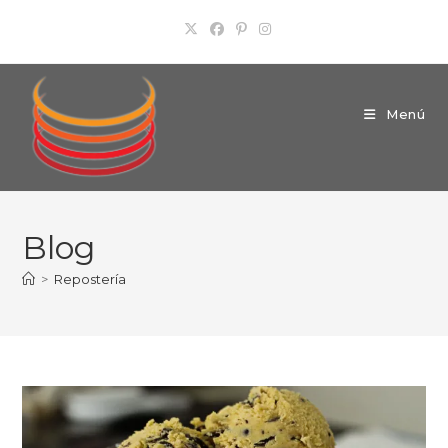
Ir
al
contenido
Menú
Blog
>
Repostería