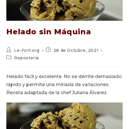
Helado sin Máquina
Autor
Publicación
Le-Fort.org
28 de Octubre, 2021
de
de
Categoría
Repostería
la
la
de
entrada:
entrada:
la
entrada:
Helado fácil y excelente. No se derrite demasiado
rápido y permite una miríada de variaciones.
Receta adaptada de la chef Juliana Álvarez.