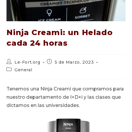
Ninja Creami: un Helado
cada 24 horas
Autor
Publicación
Le-Fort.org
5 de Marzo, 2023
de
de
Categoría
General
la
la
de
entrada:
entrada:
la
entrada:
Tenemos una Ninja Creami que compramos para
nuestro departamento de I+D+i y las clases que
dictamos en las universidades.