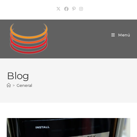
Ir
al
contenido
Menú
Blog
>
General