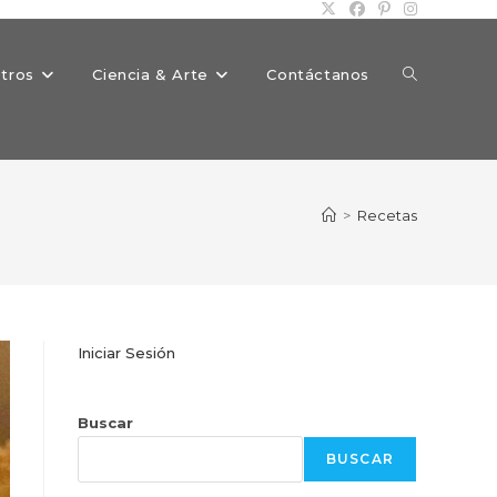
Alternar
tros
Ciencia & Arte
Contáctanos
búsqueda
>
Recetas
de
Iniciar Sesión
la
Buscar
BUSCAR