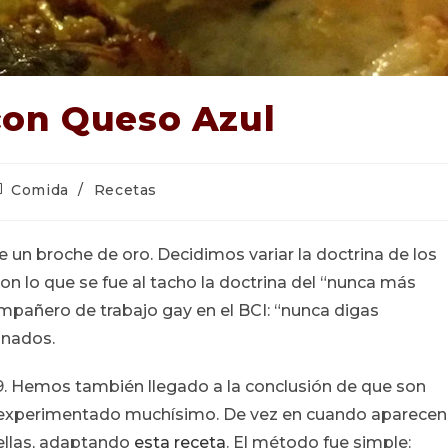
con Queso Azul
tegoría
Comida
/
Recetas
e
trada:
e un broche de oro. Decidimos variar la doctrina de los
n lo que se fue al tacho la doctrina del “nunca más
pañero de trabajo gay en el BCI: “nunca digas
inados.
29. Hemos también llegado a la conclusión de que son
s experimentado muchísimo. De vez en cuando aparecen
 ellas, adaptando
esta receta
. El método fue simple: