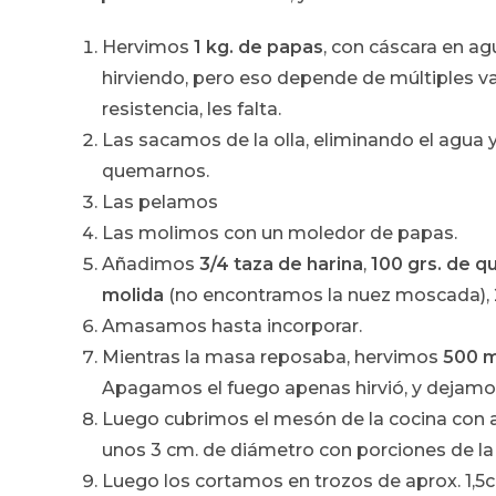
Hervimos
1 kg. de papas
, con cáscara en a
hirviendo, pero eso depende de múltiples var
resistencia, les falta.
Las sacamos de la olla, eliminando el agua 
quemarnos.
Las pelamos
Las molimos con un moledor de papas.
Añadimos
3/4 taza de harina
,
100 grs. de q
molida
(no encontramos la nuez moscada), 
Amasamos hasta incorporar.
Mientras la masa reposaba, hervimos
500 m
Apagamos el fuego apenas hirvió, y dejamos
Luego cubrimos el mesón de la cocina con 
unos 3 cm. de diámetro con porciones de la 
Luego los cortamos en trozos de aprox. 1,5c