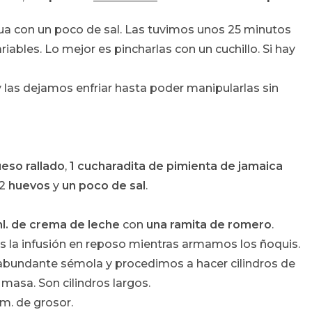
gua con un poco de sal. Las tuvimos unos 25 minutos
iables. Lo mejor es pincharlas con un cuchillo. Si hay
y las dejamos enfriar hasta poder manipularlas sin
ueso rallado
,
1 cucharadita de pimienta de jamaica
2
huevos
y
un poco de sal
.
l. de crema de leche
con
una ramita de romero
.
 la infusión en reposo mientras armamos los ñoquis.
abundante sémola y procedimos a hacer cilindros de
masa. Son cilindros largos.
m. de grosor.