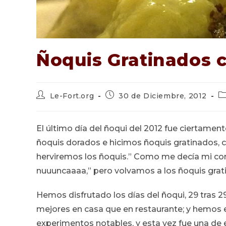
Ñoquis Gratinados 
Autor
Publicación
Ca
Le-Fort.org
30 de Diciembre, 2012
de
de
d
la
la
la
entrada:
entrada:
en
El último día del ñoqui del 2012 fue ciertament
ñoquis dorados e hicimos ñoquis gratinados, co
herviremos los ñoquis.” Como me decía mi com
nuuuncaaaa,” pero volvamos a los ñoquis grat
Hemos disfrutado los días del ñoqui, 29 tras 
mejores en casa que en restaurante; y hemo
experimentos notables, y esta vez fue una de