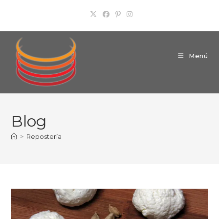
Ir
al
contenido
Menú
Blog
>
Repostería