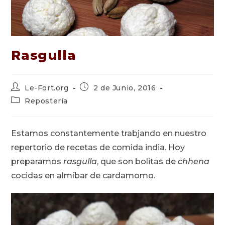
Rasgulla
Autor
Publicación
Le-Fort.org
2 de Junio, 2016
de
de
Categoría
Repostería
la
la
de
entrada:
entrada:
la
entrada:
Estamos constantemente trabjando en nuestro
repertorio de recetas de comida india. Hoy
preparamos
rasgulla
, que son bolitas de
chhena
cocidas en almíbar de cardamomo.