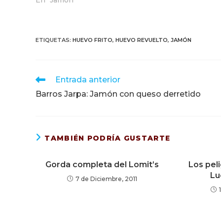
En "Jamón"
ETIQUETAS
:
HUEVO FRITO
,
HUEVO REVUELTO
,
JAMÓN
Leer
Entrada anterior
más
Barros Jarpa: Jamón con queso derretido
artículos
TAMBIÉN PODRÍA GUSTARTE
Gorda completa del Lomit’s
Los pel
Lu
7 de Diciembre, 2011