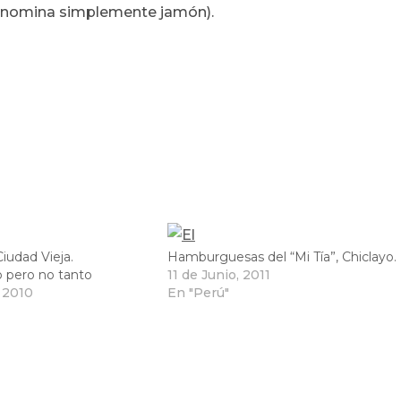
 denomina simplemente jamón).
Ciudad Vieja.
Hamburguesas del “Mi Tía”, Chiclayo.
o pero no tanto
11 de Junio, 2011
 2010
En "Perú"