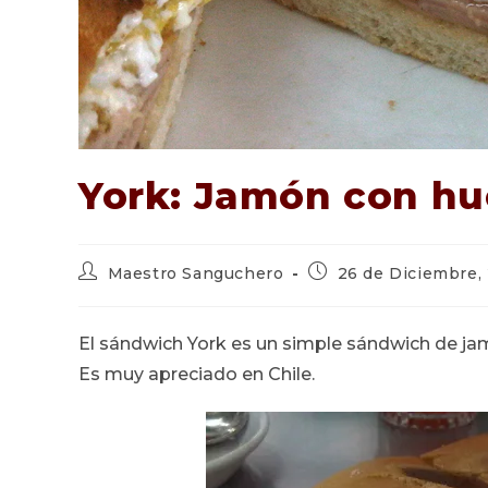
York: Jamón con h
Autor
Publicación
Maestro Sanguchero
26 de Diciembre,
de
de
la
la
entrada:
entrada:
El sándwich York es un simple sándwich de jamó
Es muy apreciado en Chile.