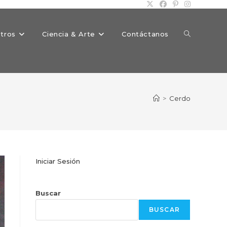
Alternar
tros
Ciencia & Arte
Contáctanos
búsqueda
>
Cerdo
de
Iniciar Sesión
la
Buscar
BUSCAR