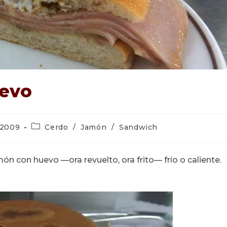
uevo
Categoría
 2009
Cerdo
/
Jamón
/
Sandwich
de
la
entrada:
n con huevo —ora revuelto, ora frito— frío o caliente.