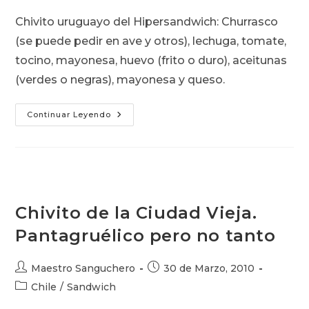
entrada:
entrada:
la
Chivito uruguayo del Hipersandwich: Churrasco
entrada:
(se puede pedir en ave y otros), lechuga, tomate,
tocino, mayonesa, huevo (frito o duro), aceitunas
(verdes o negras), mayonesa y queso.
Canadiense
Continuar Leyendo
Del
Hipersandwich:
Chivito
Chivito de la Ciudad Vieja.
Pantagruélico pero no tanto
Autor
Publicación
Maestro Sanguchero
30 de Marzo, 2010
de
de
Categoría
Chile
/
Sandwich
la
la
de