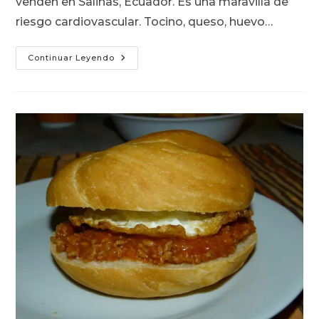
venden en Salinas, Ecuador. Es una maravilla de
riesgo cardiovascular. Tocino, queso, huevo…
Cuando
Continuar Leyendo
El
Sánguche
Emigra
Hacia
La
Pizza