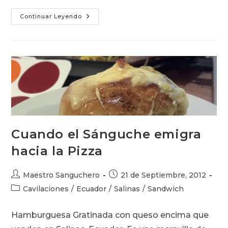
Croque
Continuar Leyendo
Madame
Cuando el Sánguche emigra
hacia la Pizza
Autor
Publicación
Maestro Sanguchero
21 de Septiembre, 2012
de
de
Categoría
Cavilaciones
/
Ecuador
/
Salinas
/
Sandwich
la
la
de
entrada:
entrada:
la
Hamburguesa Gratinada con queso encima que
entrada: