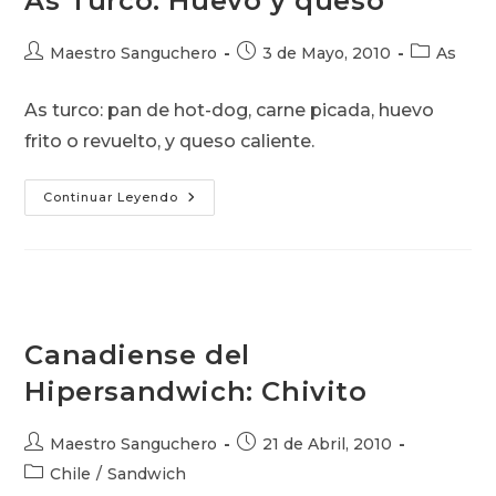
As Turco: Huevo y queso
Autor
Publicación
Categoría
Maestro Sanguchero
3 de Mayo, 2010
As
de
de
de
la
la
la
As turco: pan de hot-dog, carne picada, huevo
entrada:
entrada:
entrada:
frito o revuelto, y queso caliente.
As
Continuar Leyendo
Turco:
Huevo
Y
Queso
Canadiense del
Hipersandwich: Chivito
Autor
Publicación
Maestro Sanguchero
21 de Abril, 2010
de
de
Categoría
Chile
/
Sandwich
la
la
de