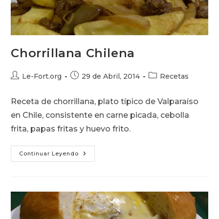
Chorrillana Chilena
Autor
Publicación
Categoría
Le-Fort.org
29 de Abril, 2014
Recetas
de
de
de
la
la
la
Receta de chorrillana, plato típico de Valparaíso
entrada:
entrada:
entrada:
en Chile, consistente en carne picada, cebolla
frita, papas fritas y huevo frito.
Chorrillana
Continuar Leyendo
Chilena