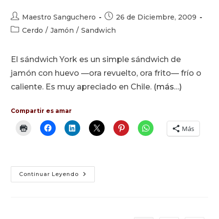
Autor
Publicación
Maestro Sanguchero
26 de Diciembre, 2009
de
de
Categoría
Cerdo
/
Jamón
/
Sandwich
la
la
de
entrada:
entrada:
la
El sándwich York es un simple sándwich de
entrada:
jamón con huevo —ora revuelto, ora frito— frío o
caliente. Es muy apreciado en Chile.
(más…)
Compartir es amar
Más
York:
Continuar Leyendo
Jamón
Con
Huevo