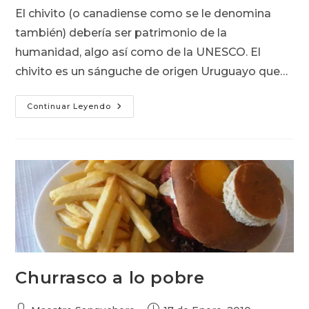
entrada:
entrada:
la
El chivito (o canadiense como se le denomina
entrada:
también) debería ser patrimonio de la
humanidad, algo así como de la UNESCO. El
chivito es un sánguche de origen Uruguayo que…
Chivito
Continuar Leyendo
De
La
Ciudad
Vieja.
Pantagruélico
Pero
No
Tanto
Churrasco a lo pobre
Autor
Publicación