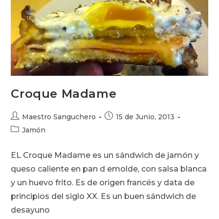
Croque Madame
Autor
Publicación
Maestro Sanguchero
15 de Junio, 2013
de
de
Categoría
Jamón
la
la
de
entrada:
entrada:
la
EL Croque Madame es un sándwich de jamón y
entrada:
queso caliente en pan d emolde, con salsa blanca
y un huevo frito. Es de origen francés y data de
principios del siglo XX. Es un buen sándwich de
desayuno