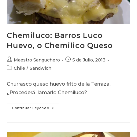
Chemiluco: Barros Luco
Huevo, o Chemilico Queso
Autor
Publicación
Maestro Sanguchero
5 de Julio, 2013
de
de
Categoría
Chile
/
Sandwich
la
la
de
entrada:
entrada:
la
Churrasco queso huevo frito de la Terraza.
entrada:
¿Procederá llamarlo Chemiluco?
Chemiluco:
Continuar Leyendo
Barros
Luco
Huevo,
O
Chemilico
Queso