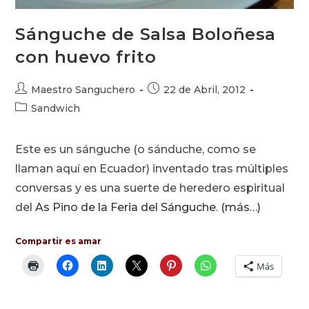
Sánguche de Salsa Boloñesa
con huevo frito
Autor
Publicación
Maestro Sanguchero
22 de Abril, 2012
de
de
Categoría
Sandwich
la
la
de
entrada:
entrada:
la
Este es un sánguche (o sánduche, como se
entrada:
llaman aquí en Ecuador) inventado tras múltiples
conversas y es una suerte de heredero espiritual
del
As Pino de la Feria del Sánguche
.
(más…)
Compartir es amar
Más