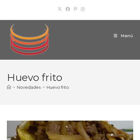
Ir
al
contenido
Menú
Huevo frito
>
Novedades
>
Huevo frito