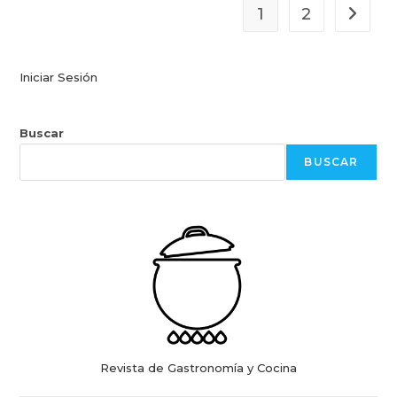
1
2
Ir a la 
Iniciar Sesión
Buscar
BUSCAR
Revista de Gastronomía y Cocina