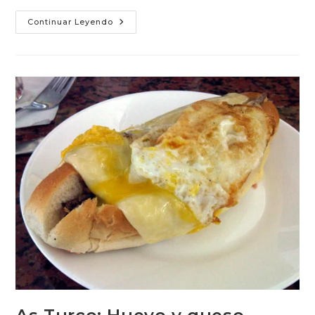
Sánguche
Continuar Leyendo
De
Salsa
Boloñesa
Con
Huevo
Frito