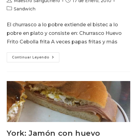
Maestro Sanguchero
17 de Enero, 2010
de
de
Categoría
Sandwich
la
la
de
entrada:
entrada:
la
El churrasco a lo pobre extiende el bistec a lo
entrada:
pobre en plato y consiste en: Churrasco Huevo
Frito Cebolla frita A veces papas fritas y más
Churrasco
Continuar Leyendo
A
Lo
Pobre
York: Jamón con huevo