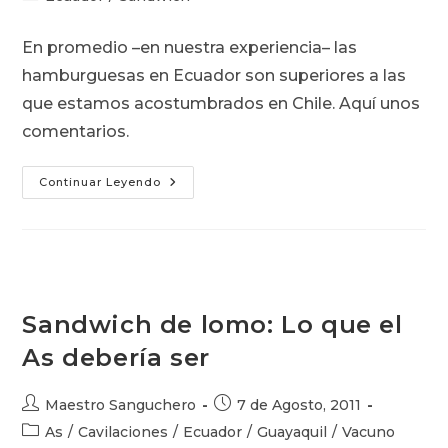
la
la
de
entrada:
entrada:
la
En promedio –en nuestra experiencia– las
entrada:
hamburguesas en Ecuador son superiores a las
que estamos acostumbrados en Chile. Aquí unos
comentarios.
Hamburguesas
Continuar Leyendo
En
Guayaquil
Sandwich de lomo: Lo que el
As debería ser
Autor
Publicación
Maestro Sanguchero
7 de Agosto, 2011
de
de
Categoría
As
/
Cavilaciones
/
Ecuador
/
Guayaquil
/
Vacuno
la
la