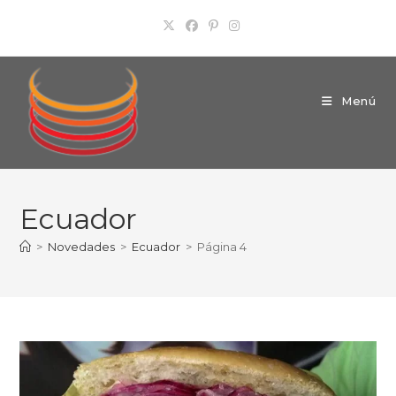
Ir
al
contenido
Menú
Ecuador
>
Novedades
>
Ecuador
>
Página 4