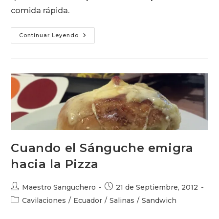
comida rápida.
Carl’s
Continuar Leyendo
Jr.
En
Elogio
De
La
Chatarra
Cuando el Sánguche emigra
hacia la Pizza
Autor
Publicación
Maestro Sanguchero
21 de Septiembre, 2012
de
de
Categoría
Cavilaciones
/
Ecuador
/
Salinas
/
Sandwich
la
la
de
entrada:
entrada: