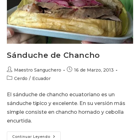
Sánduche de Chancho
Autor
Publicación
Maestro Sanguchero
16 de Marzo, 2013
de
de
Categoría
Cerdo
/
Ecuador
la
la
de
entrada:
entrada:
la
El sánduche de chancho ecuatoriano es un
entrada:
sánduche típico y excelente. En su versión más
simple consiste en chancho hornado y cebolla
encurtida.
Sánduche
Continuar Leyendo