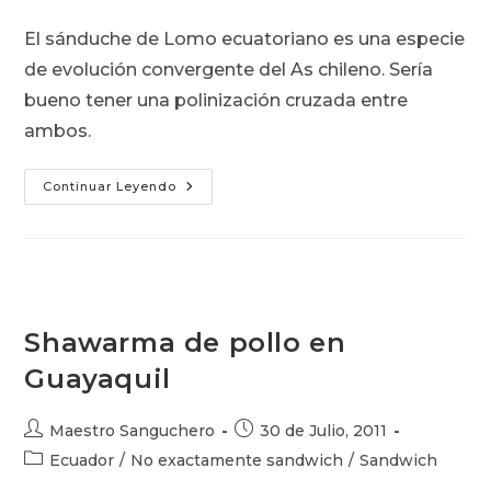
de
entrada:
entrada:
la
El sánduche de Lomo ecuatoriano es una especie
entrada:
de evolución convergente del As chileno. Sería
bueno tener una polinización cruzada entre
ambos.
Sandwich
Continuar Leyendo
De
Lomo:
Lo
Que
El
As
Debería
Ser
Shawarma de pollo en
Guayaquil
Autor
Publicación
Maestro Sanguchero
30 de Julio, 2011
de
de
Categoría
Ecuador
/
No exactamente sandwich
/
Sandwich
la
la
de