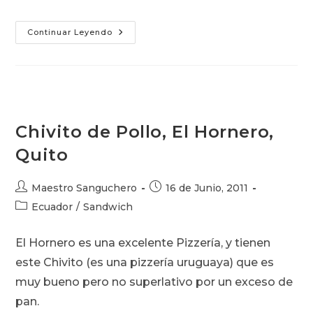
Shawarma
Continuar Leyendo
De
Pollo
En
Guayaquil
Chivito de Pollo, El Hornero,
Quito
Autor
Publicación
Maestro Sanguchero
16 de Junio, 2011
de
de
Categoría
Ecuador
/
Sandwich
la
la
de
entrada:
entrada:
la
El Hornero es una excelente Pizzería, y tienen
entrada:
este Chivito (es una pizzería uruguaya) que es
muy bueno pero no superlativo por un exceso de
pan.