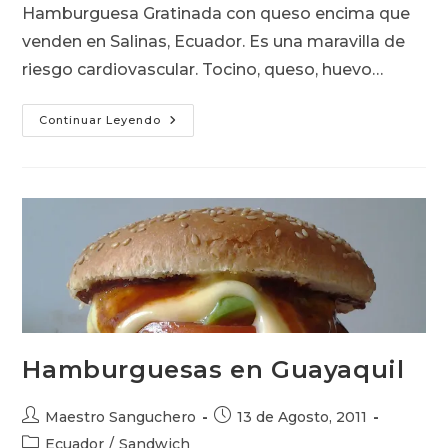
la
Hamburguesa Gratinada con queso encima que
entrada:
venden en Salinas, Ecuador. Es una maravilla de
riesgo cardiovascular. Tocino, queso, huevo…
Cuando
Continuar Leyendo
El
Sánguche
Emigra
Hacia
La
Pizza
Hamburguesas en Guayaquil
Autor
Publicación
Maestro Sanguchero
13 de Agosto, 2011
de
de
Categoría
Ecuador
/
Sandwich