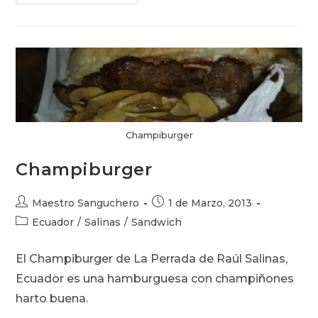
De
Chancho
Champiburger
Champiburger
Autor
Publicación
Maestro Sanguchero
1 de Marzo, 2013
de
de
Categoría
Ecuador
/
Salinas
/
Sandwich
la
la
de
entrada:
entrada:
la
El Champiburger de La Perrada de Raúl Salinas,
entrada:
Ecuador es una hamburguesa con champiñones
harto buena.