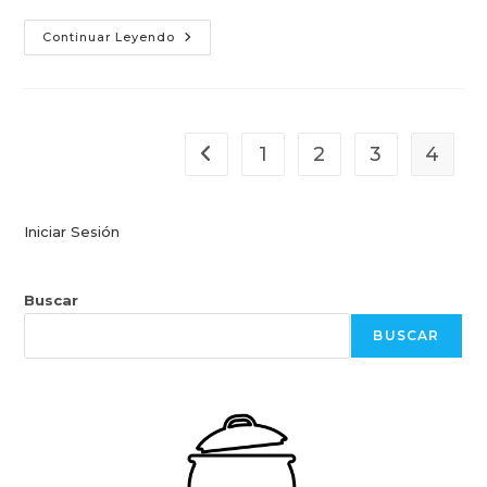
Chivito
Continuar Leyendo
De
Pollo,
El
Hornero,
Quito
1
2
3
4
Ir a la página anterior
Iniciar Sesión
Buscar
BUSCAR