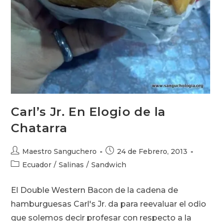
Carl’s Jr. En Elogio de la
Chatarra
Autor
Publicación
Maestro Sanguchero
24 de Febrero, 2013
de
de
Categoría
Ecuador
/
Salinas
/
Sandwich
la
la
de
entrada:
entrada:
la
El Double Western Bacon de la cadena de
entrada:
hamburguesas Carl's Jr. da para reevaluar el odio
que solemos decir profesar con respecto a la