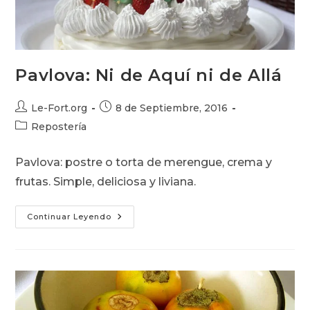
Pavlova: Ni de Aquí ni de Allá
Autor
Publicación
Le-Fort.org
8 de Septiembre, 2016
de
de
Categoría
Repostería
la
la
de
entrada:
entrada:
la
Pavlova: postre o torta de merengue, crema y
entrada:
frutas. Simple, deliciosa y liviana.
Pavlova:
Continuar Leyendo
Ni
De
Aquí
Ni
De
Allá