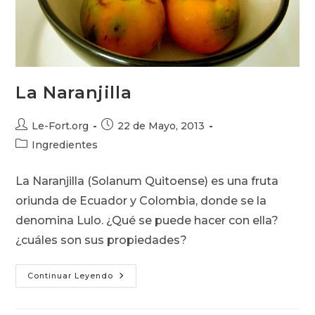
La Naranjilla
Autor
Publicación
Le-Fort.org
22 de Mayo, 2013
de
de
Categoría
Ingredientes
la
la
de
entrada:
entrada:
la
La Naranjilla (Solanum Quitoense) es una fruta
entrada:
oriunda de Ecuador y Colombia, donde se la
denomina Lulo. ¿Qué se puede hacer con ella?
¿cuáles son sus propiedades?
La
Continuar Leyendo
Naranjilla