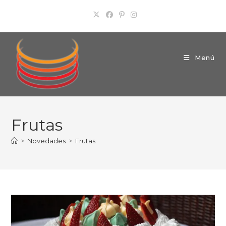
Ir
al
contenido
Menú
Frutas
>
Novedades
>
Frutas