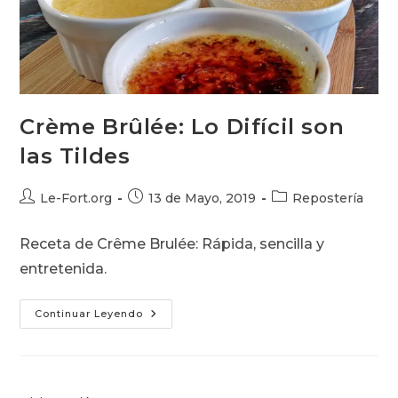
Crème Brûlée: Lo Difícil son
las Tildes
Autor
Publicación
Categoría
Le-Fort.org
13 de Mayo, 2019
Repostería
de
de
de
la
la
la
Receta de Crême Brulée: Rápida, sencilla y
entrada:
entrada:
entrada:
entretenida.
Crème
Continuar Leyendo
Brûlée:
Lo
Difícil
Son
Las
Tildes