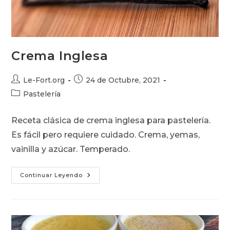
Crema Inglesa
Autor
Publicación
Le-Fort.org
24 de Octubre, 2021
de
de
Categoría
Pastelería
la
la
de
entrada:
entrada:
la
Receta clásica de crema inglesa para pastelería.
entrada:
Es fácil pero requiere cuidado. Crema, yemas,
vainilla y azúcar. Temperado.
Crema
Continuar Leyendo
Inglesa