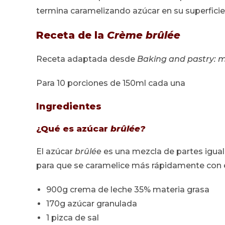
termina caramelizando azúcar en su superficie c
Receta de la
Crème brûlée
Receta adaptada desde
Baking and pastry: m
Para 10 porciones de 150ml cada una
Ingredientes
¿Qué es azúcar
brûlée?
El azúcar
brûlée
es una mezcla de partes igual
para que se caramelice más rápidamente con e
900g crema de leche 35% materia grasa
170g azúcar granulada
1 pizca de sal