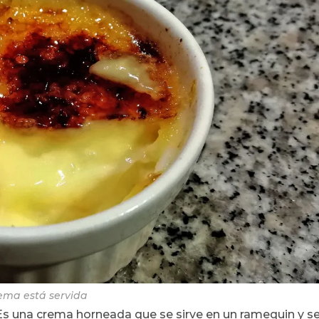
ema está servida
s una crema horneada que se sirve en un ramequin y s