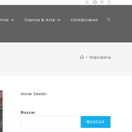
Alternar
tros
Ciencia & Arte
Contáctanos
búsqueda
>
Repostería
de
Iniciar Sesión
la
Buscar
BUSCAR