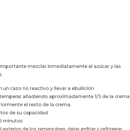
s importante mezclar inmediatamente el azúcar y las
s.
 un cazo no reactivo y llevar a ebullición
y temperar añadiendo aproximadamente 1/3 de la crema
riormente el resto de la crema.
artos de su capacidad
25 minutos
 exterior de los ramequines, dejar enfriar y refrigerar