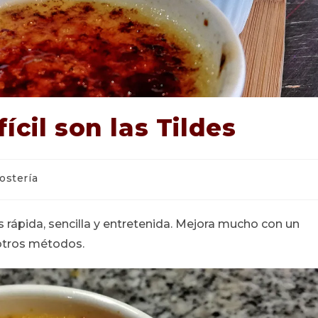
ícil son las Tildes
ía
ostería
:
 rápida, sencilla y entretenida. Mejora mucho con un
 otros métodos.