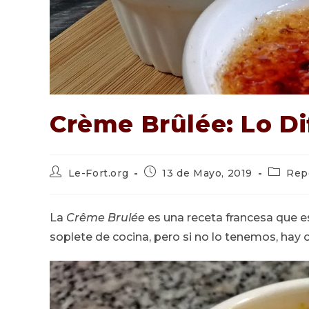
Crème Brûlée: Lo Dif
Autor
Publicación
Categor
Le-Fort.org
13 de Mayo, 2019
Rep
de
de
de
la
la
la
entrada:
entrada:
entrada
La
Crême Brulée
es una receta francesa que es
soplete de cocina, pero si no lo tenemos, hay