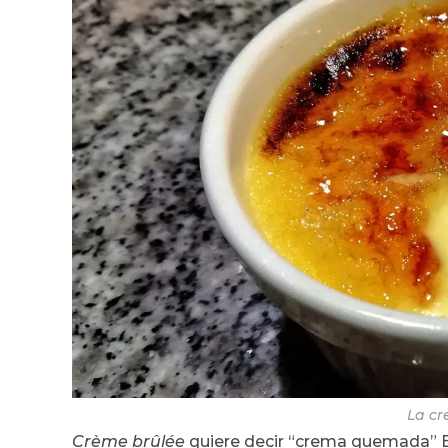
La cr
Crème brûlée
quiere decir “crema quemada” E