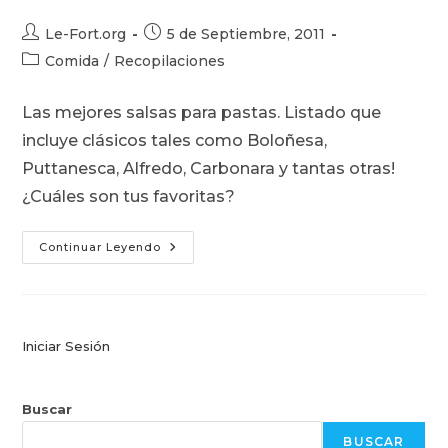
Autor
Publicación
Le-Fort.org
5 de Septiembre, 2011
de
de
Categoría
Comida
/
Recopilaciones
la
la
de
entrada:
entrada:
la
Las mejores salsas para pastas. Listado que
entrada:
incluye clásicos tales como Boloñesa,
Puttanesca, Alfredo, Carbonara y tantas otras!
¿Cuáles son tus favoritas?
Salsas
Continuar Leyendo
Para
Pasta
Iniciar Sesión
Buscar
BUSCAR