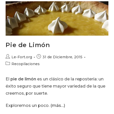
Año
Pie de Limón
Autor
Publicación
Le-Fort.org
31 de Diciembre, 2015
de
de
Categoría
Recopilaciones
la
la
de
entrada:
entrada:
la
El
pie de limón
es un clásico de la repostería: un
entrada:
éxito seguro que tiene mayor variedad de la que
creemos, por suerte.
Exploremos un poco.
(más…)