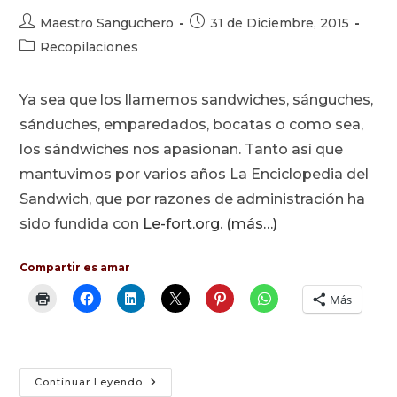
Autor
Publicación
Maestro Sanguchero
31 de Diciembre, 2015
de
de
Categoría
Recopilaciones
la
la
de
entrada:
entrada:
la
Ya sea que los llamemos sandwiches, sánguches,
entrada:
sánduches, emparedados, bocatas o como sea,
los sándwiches nos apasionan. Tanto así que
mantuvimos por varios años La Enciclopedia del
Sandwich, que por razones de administración ha
sido fundida con
Le-fort.org
.
(más…)
Compartir es amar
Más
Sandwiches,
Continuar Leyendo
Sánguches,