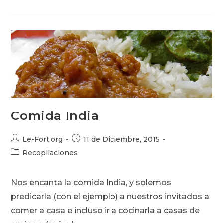
Sánduches
Comida India
Autor
Publicación
Le-Fort.org
11 de Diciembre, 2015
de
de
Categoría
Recopilaciones
la
la
de
entrada:
entrada:
la
Nos encanta la comida India, y solemos
entrada:
predicarla (con el ejemplo) a nuestros invitados a
comer a casa e incluso ir a cocinarla a casas de