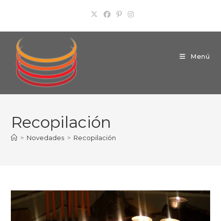
Ir
al
contenido
Menú
Recopilación
>
Novedades
>
Recopilación