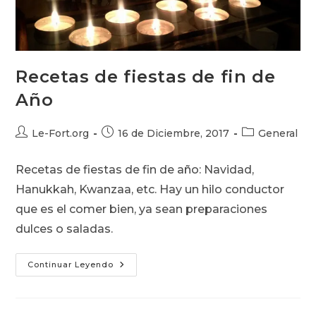
Recetas de fiestas de fin de
Año
Autor
Publicación
Categoría
Le-Fort.org
16 de Diciembre, 2017
General
de
de
de
la
la
la
Recetas de fiestas de fin de año: Navidad,
entrada:
entrada:
entrada:
Hanukkah, Kwanzaa, etc. Hay un hilo conductor
que es el comer bien, ya sean preparaciones
dulces o saladas.
Recetas
Continuar Leyendo
De
Fiestas
De
Fin
De