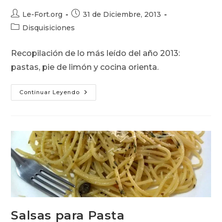
Autor
Publicación
Le-Fort.org
31 de Diciembre, 2013
de
de
Categoría
Disquisiciones
la
la
de
entrada:
entrada:
la
Recopilación de lo más leído del año 2013:
entrada:
pastas, pie de limón y cocina orienta.
Lo
Continuar Leyendo
Más
Leído
Del
2013
Salsas para Pasta