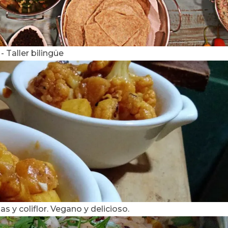
-
Taller bilingüe
s y coliflor. Vegano y delicioso.