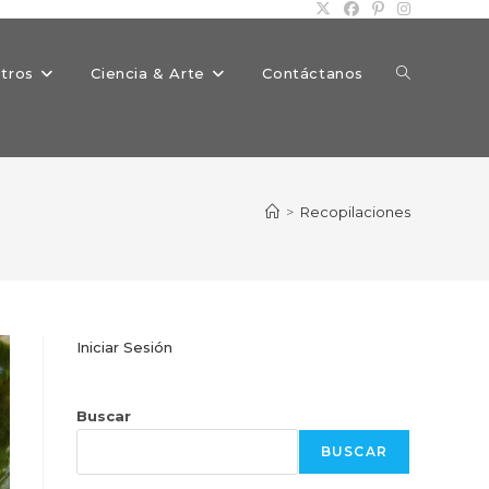
Alternar
tros
Ciencia & Arte
Contáctanos
búsqueda
>
Recopilaciones
de
Iniciar Sesión
la
Buscar
BUSCAR