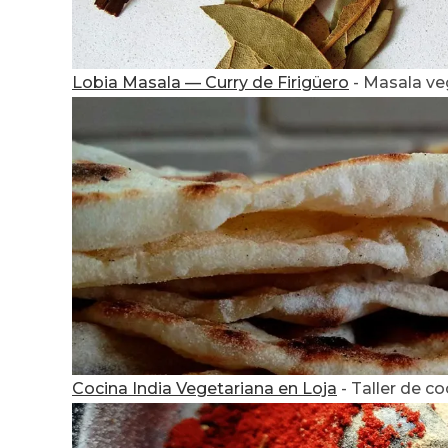
Lobia Masala — Curry de Firigüero
-
Masala veg
Cocina India Vegetariana en Loja
-
Taller de co