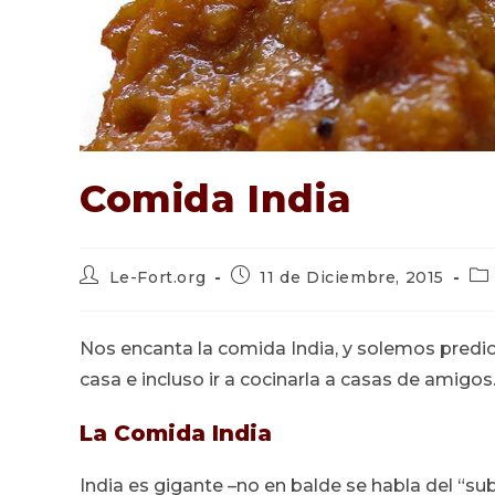
Comida India
Autor
Publicación
Ca
Le-Fort.org
11 de Diciembre, 2015
de
de
de
la
la
la
entrada:
entrada:
ent
Nos encanta la comida India, y solemos predic
casa e incluso ir a cocinarla a casas de amigos
La Comida India
India es gigante –no en balde se habla del “s