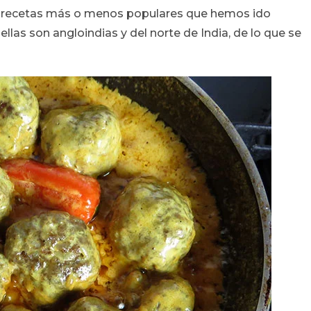
e recetas más o menos populares que hemos ido
llas son angloindias y del norte de India, de lo que se