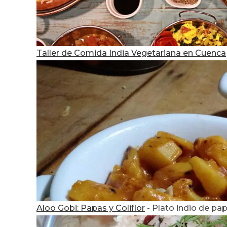
Taller de Comida India Vegetariana en Cuenca
Aloo Gobi: Papas y Coliflor
-
Plato indio de papa