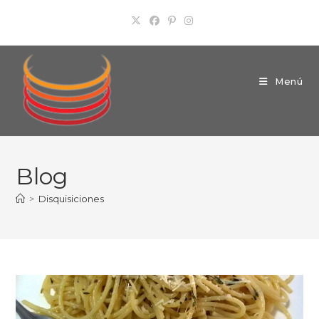
Ir
al
contenido
Menú
Blog
>
Disquisiciones