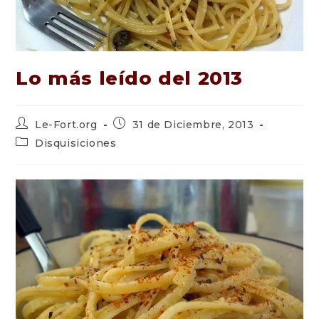
Lo más leído del 2013
Autor
Publicación
Le-Fort.org
31 de Diciembre, 2013
de
de
Categoría
Disquisiciones
la
la
de
entrada:
entrada:
la
entrada: