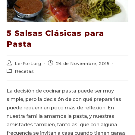
5 Salsas Clásicas para
Pasta
Autor
Publicación
Le-Fort.org
24 de Noviembre, 2015
de
de
Categoría
Recetas
la
la
de
entrada:
entrada:
la
entrada:
La decisión de cocinar pasta puede ser muy
simple, pero la decisión de con qué prepararlas
puede requerir un poco más de reflexión. En
nuestra familia amamos la pasta, y nuestras
amistades también, tanto así que con alguna
frecuencia se invitan a casa cuando tienen ganas