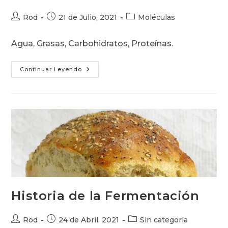
Autor
Publicación
Categoría
Rod
21 de Julio, 2021
Moléculas
de
de
de
la
la
la
Agua, Grasas, Carbohidratos, Proteínas.
entrada:
entrada:
entrada:
Cuatro
Continuar Leyendo
Moléculas
Alimentarias
Historia de la Fermentación
Autor
Publicación
Categoría
Rod
24 de Abril, 2021
Sin categoría