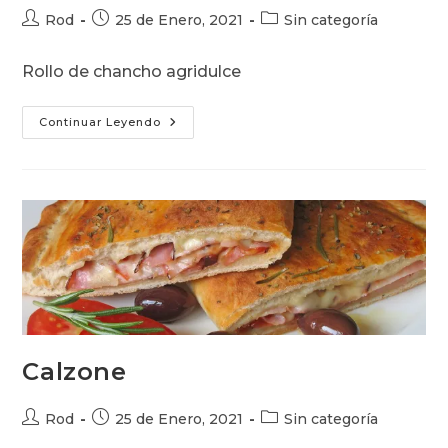
Autor
Publicación
Categoría
Rod
25 de Enero, 2021
Sin categoría
de
de
de
la
la
la
Rollo de chancho agridulce
entrada:
entrada:
entrada:
Roulade
Continuar Leyendo
De
Cerdo
Calzone
Autor
Publicación
Categoría
Rod
25 de Enero, 2021
Sin categoría
de
de
de