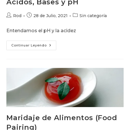
Ácidos, Bases y pH
Autor
Publicación
Categoría
Rod
28 de Julio, 2021
Sin categoría
de
de
de
la
la
la
Entendamos el pH y la acidez
entrada:
entrada:
entrada:
Ácidos,
Continuar Leyendo
Bases
Y
PH
Maridaje de Alimentos (Food
Pairing)