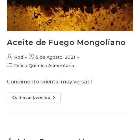
Aceite de Fuego Mongoliano
Autor
Publicación
Rod
5 de Agosto, 2021
de
de
Categoría
Físico Química Alimentaria
la
la
de
entrada:
entrada:
la
Condimento oriental muy versátil
entrada:
Aceite
Continuar Leyendo
De
Fuego
Mongoliano