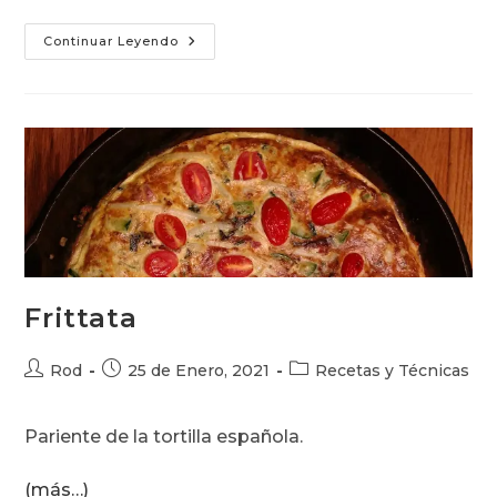
Chancho
Continuar Leyendo
Agridulce
Frittata
Autor
Publicación
Categoría
Rod
25 de Enero, 2021
Recetas y Técnicas
de
de
de
la
la
la
Pariente de la tortilla española.
entrada:
entrada:
entrada:
(más…)