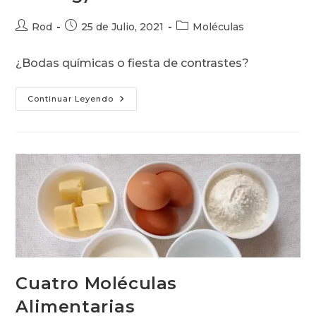
Autor
Publicación
Categoría
Rod
25 de Julio, 2021
Moléculas
de
de
de
la
la
la
¿Bodas químicas o fiesta de contrastes?
entrada:
entrada:
entrada:
Maridaje
Continuar Leyendo
De
Alimentos
(Food
Pairing)
Cuatro Moléculas
Alimentarias