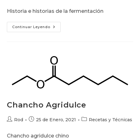
de
de
de
la
la
la
Historia e historias de la fermentación
entrada:
entrada:
entrada:
Historia
Continuar Leyendo
De
La
Fermentación
Chancho Agridulce
Autor
Publicación
Categoría
Rod
25 de Enero, 2021
Recetas y Técnicas
de
de
de
la
la
la
Chancho agridulce chino
entrada:
entrada:
entrada: