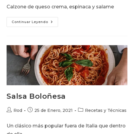
la
la
la
Calzone de queso crema, espinaca y salame
entrada:
entrada:
entrada:
Calzone
Continuar Leyendo
Salsa Boloñesa
Autor
Publicación
Categoría
Rod
25 de Enero, 2021
Recetas y Técnicas
de
de
de
la
la
la
Un clásico más popular fuera de Italia que dentro
entrada:
entrada:
entrada: