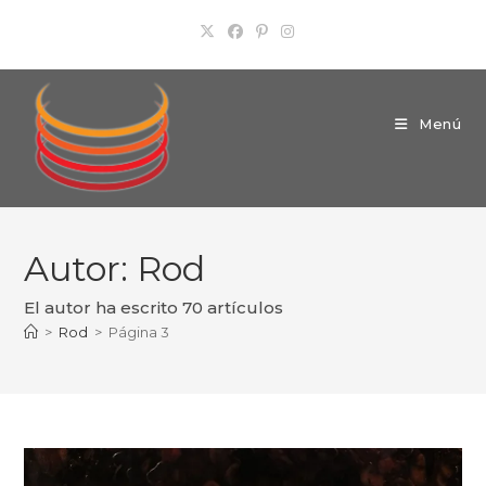
Ir
al
contenido
Menú
Autor:
Rod
El autor ha escrito 70 artículos
>
Rod
>
Página 3