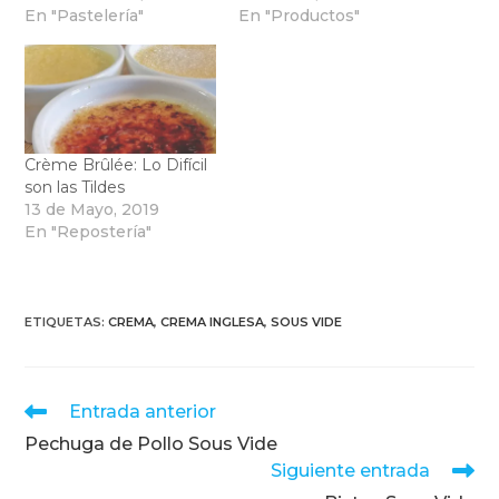
En "Pastelería"
En "Productos"
Crème Brûlée: Lo Difícil
son las Tildes
13 de Mayo, 2019
En "Repostería"
ETIQUETAS
:
CREMA
,
CREMA INGLESA
,
SOUS VIDE
Leer
Entrada anterior
más
Pechuga de Pollo Sous Vide
artículos
Siguiente entrada