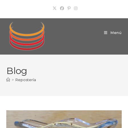
Ir
al
contenido
Menú
Blog
>
Repostería