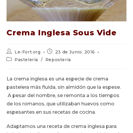
Crema Inglesa Sous Vide
Autor
Publicación
Le-Fort.org
23 de Junio, 2016
de
de
Categoría
Pastelería
/
Repostería
la
la
de
entrada:
entrada:
la
entrada:
La crema inglesa es una especie de crema
pastelera más fluida, sin almidón que la espese.
A pesar del nombre, se remonta a los tiempos
de los romanos, que utilizaban huevos como
espesantes en sus recetas de cocina.
Adaptamos una receta de crema inglesa para